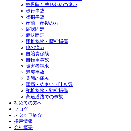
整骨院と整形外科の違い
歩行事故
物損事故
産前・産後の方
症状固定
症状固定
腰椎捻挫・腰椎損傷
膝の痛み
自賠責保険
自転車事故
被害者請求
追突事故
関節の痛み
頭痛・めまい・吐き気
頸椎捻挫・頸椎損傷
高速道路での事故
初めての方へ
ブログ
スタッフ紹介
採用情報
会社概要