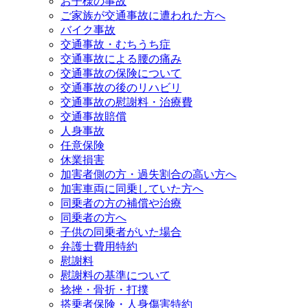
お子様の事故
ご家族が交通事故に遭われた方へ
バイク事故
交通事故・むちうち症
交通事故による腰の痛み
交通事故の保険について
交通事故の後のリハビリ
交通事故の慰謝料・治療費
交通事故賠償
人身事故
任意保険
休業損害
加害者側の方・過失割合の高い方へ
加害車両に同乗していた方へ
同乗者の方の補償や治療
同乗者の方へ
子供の同乗者がいた場合
弁護士費用特約
慰謝料
慰謝料の基準について
捻挫・骨折・打撲
搭乗者保険・人身傷害特約