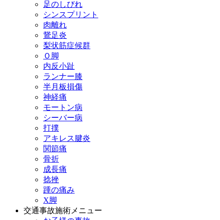
足のしびれ
シンスプリント
肉離れ
鵞足炎
梨状筋症候群
Ｏ脚
内反小趾
ランナー膝
半月板損傷
神経痛
モートン病
シーバー病
打撲
アキレス腱炎
関節痛
骨折
成長痛
捻挫
踵の痛み
X脚
交通事故施術メニュー