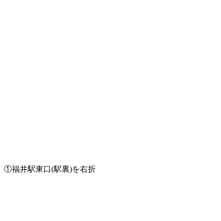
①福井駅東口(駅裏)を右折