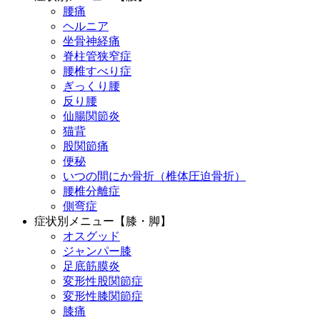
腰痛
ヘルニア
坐骨神経痛
脊柱管狭窄症
腰椎すべり症
ぎっくり腰
反り腰
仙腸関節炎
猫背
股関節痛
便秘
いつの間にか骨折（椎体圧迫骨折）
腰椎分離症
側弯症
症状別メニュー【膝・脚】
オスグッド
ジャンパー膝
足底筋膜炎
変形性股関節症
変形性膝関節症
膝痛