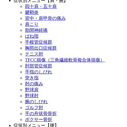
症状別メニュー【肩・腕】
四十肩・五十肩
腱鞘炎
背中・肩甲骨の痛み
肩こり
肋間神経痛
ばね指
手根管症候群
胸郭出口症候群
テニス肘
TFCC損傷（三角繊維軟骨複合体損傷）
肘部管症候群
手指のしびれ
突き指
肘の痛み
野球肩
野球肘
腕のしびれ
ゴルフ肘
手の舟状骨骨折
ボクサー骨折
症状別メニュー【腰】