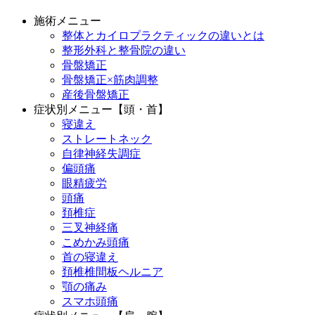
施術メニュー
整体とカイロプラクティックの違いとは
整形外科と整骨院の違い
骨盤矯正
骨盤矯正×筋肉調整
産後骨盤矯正
症状別メニュー【頭・首】
寝違え
ストレートネック
自律神経失調症
偏頭痛
眼精疲労
頭痛
頚椎症
三叉神経痛
こめかみ頭痛
首の寝違え
頚椎椎間板ヘルニア
顎の痛み
スマホ頭痛