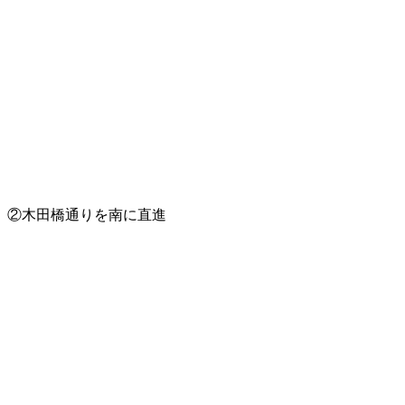
②木田橋通りを南に直進