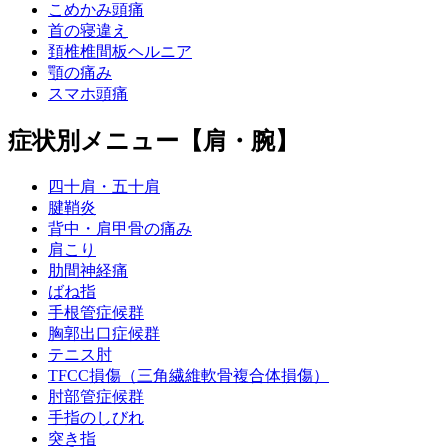
こめかみ頭痛
首の寝違え
頚椎椎間板ヘルニア
顎の痛み
スマホ頭痛
症状別メニュー【肩・腕】
四十肩・五十肩
腱鞘炎
背中・肩甲骨の痛み
肩こり
肋間神経痛
ばね指
手根管症候群
胸郭出口症候群
テニス肘
TFCC損傷（三角繊維軟骨複合体損傷）
肘部管症候群
手指のしびれ
突き指