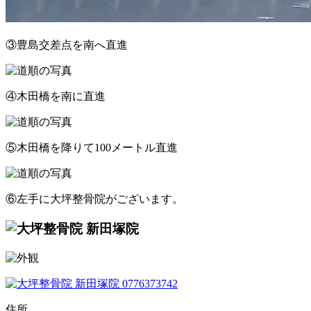
③豊島交差点を南へ直進
④木田橋を南に直進
⑤木田橋を降りて100メートル直進
⑥左手に大坪整骨院がございます。
住所