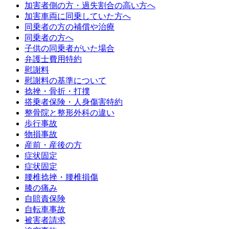
加害者側の方・過失割合の高い方へ
加害車両に同乗していた方へ
同乗者の方の補償や治療
同乗者の方へ
子供の同乗者がいた場合
弁護士費用特約
慰謝料
慰謝料の基準について
捻挫・骨折・打撲
搭乗者保険・人身傷害特約
整骨院と整形外科の違い
歩行事故
物損事故
産前・産後の方
症状固定
症状固定
腰椎捻挫・腰椎損傷
膝の痛み
自賠責保険
自転車事故
被害者請求