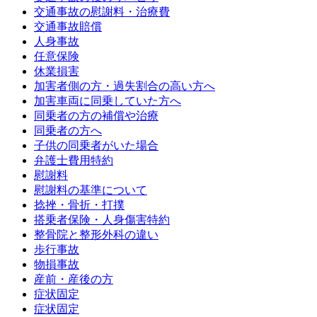
交通事故の慰謝料・治療費
交通事故賠償
人身事故
任意保険
休業損害
加害者側の方・過失割合の高い方へ
加害車両に同乗していた方へ
同乗者の方の補償や治療
同乗者の方へ
子供の同乗者がいた場合
弁護士費用特約
慰謝料
慰謝料の基準について
捻挫・骨折・打撲
搭乗者保険・人身傷害特約
整骨院と整形外科の違い
歩行事故
物損事故
産前・産後の方
症状固定
症状固定