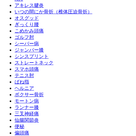
アキレス腱炎
いつの間にか骨折（椎体圧迫骨折）
オスグッド
ぎっくり腰
こめかみ頭痛
ゴルフ肘
シーバー病
ジャンパー膝
シンスプリント
ストレートネック
スマホ頭痛
テニス肘
ばね指
ヘルニア
ボクサー骨折
モートン病
ランナー膝
三叉神経痛
仙腸関節炎
便秘
偏頭痛