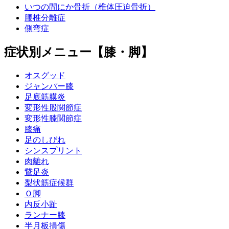
いつの間にか骨折（椎体圧迫骨折）
腰椎分離症
側弯症
症状別メニュー【膝・脚】
オスグッド
ジャンパー膝
足底筋膜炎
変形性股関節症
変形性膝関節症
膝痛
足のしびれ
シンスプリント
肉離れ
鵞足炎
梨状筋症候群
Ｏ脚
内反小趾
ランナー膝
半月板損傷