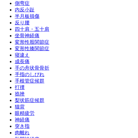
側弯症
内反小趾
半月板損傷
反り腰
四十肩・五十肩
坐骨神経痛
変形性股関節症
変形性膝関節症
寝違え
成長痛
手の舟状骨骨折
手指のしびれ
手根管症候群
打撲
捻挫
梨状筋症候群
猫背
眼精疲労
神経痛
突き指
肉離れ