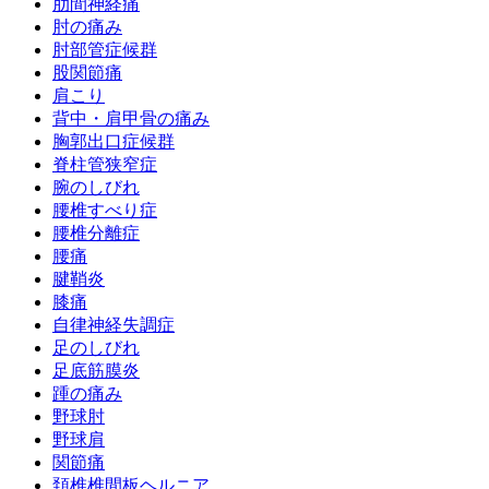
肋間神経痛
肘の痛み
肘部管症候群
股関節痛
肩こり
背中・肩甲骨の痛み
胸郭出口症候群
脊柱管狭窄症
腕のしびれ
腰椎すべり症
腰椎分離症
腰痛
腱鞘炎
膝痛
自律神経失調症
足のしびれ
足底筋膜炎
踵の痛み
野球肘
野球肩
関節痛
頚椎椎間板ヘルニア