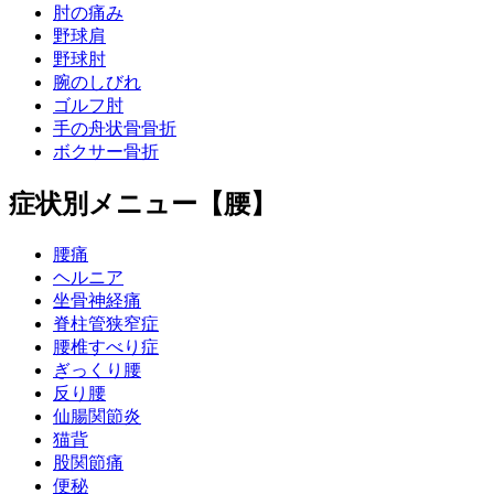
肘の痛み
野球肩
野球肘
腕のしびれ
ゴルフ肘
手の舟状骨骨折
ボクサー骨折
症状別メニュー【腰】
腰痛
ヘルニア
坐骨神経痛
脊柱管狭窄症
腰椎すべり症
ぎっくり腰
反り腰
仙腸関節炎
猫背
股関節痛
便秘