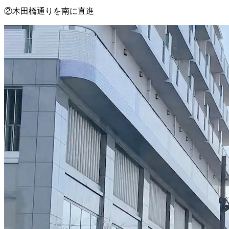
②木田橋通りを南に直進