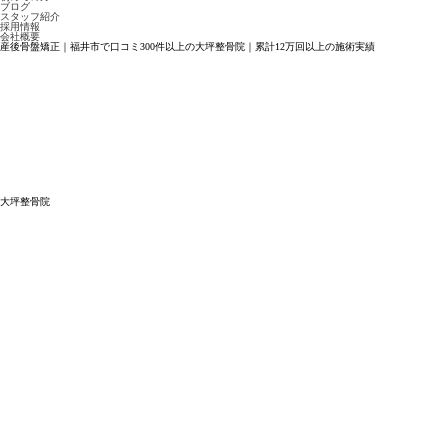
ブログ
スタッフ紹介
採用情報
会社概要
産後骨盤矯正｜福井市で口コミ300件以上の大坪整骨院｜累計12万回以上の施術実績
大坪整骨院