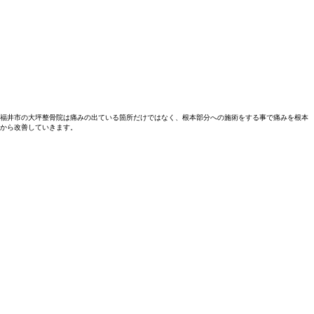
福井市の大坪整骨院は痛みの出ている箇所だけではなく、根本部分への施術をする事で痛みを根本
から改善していきます。