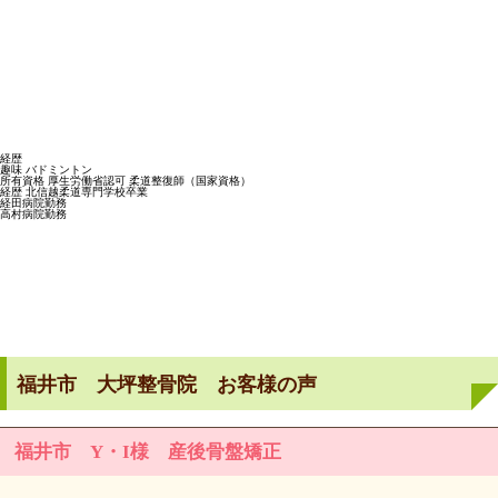
経歴
趣味 バドミントン
所有資格 厚生労働省認可 柔道整復師（国家資格）
経歴 北信越柔道専門学校卒業
経田病院勤務
高村病院勤務
福井市 大坪整骨院 お客様の声
福井市 Y・I様 産後骨盤矯正