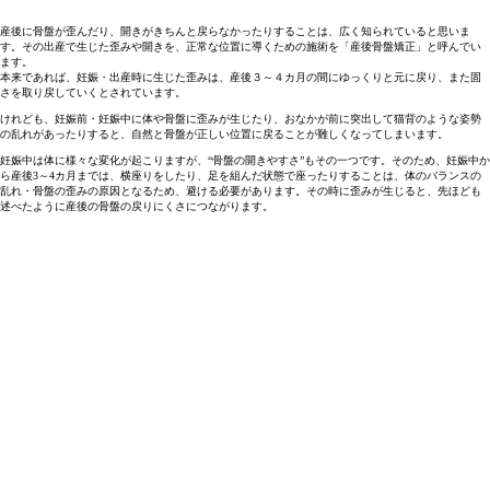
産後に骨盤が歪んだり、開きがきちんと戻らなかったりすることは、広く知られていると思いま
す。その出産で生じた歪みや開きを、正常な位置に導くための施術を「産後骨盤矯正」と呼んでい
ます。
本来であれば、妊娠・出産時に生じた歪みは、産後３～４カ月の間にゆっくりと元に戻り、また固
さを取り戻していくとされています。
けれども、妊娠前・妊娠中に体や骨盤に歪みが生じたり、おなかが前に突出して猫背のような姿勢
の乱れがあったりすると、自然と骨盤が正しい位置に戻ることが難しくなってしまいます。
妊娠中は体に様々な変化が起こりますが、“骨盤の開きやすさ”もその一つです。そのため、妊娠中か
ら産後3～4カ月までは、横座りをしたり、足を組んだ状態で座ったりすることは、体のバランスの
乱れ・骨盤の歪みの原因となるため、避ける必要があります。その時に歪みが生じると、先ほども
述べたように産後の骨盤の戻りにくさにつながります。