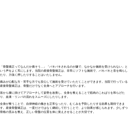
「骨盤矯正ってなんだか痛そう…」「バキバキされるのが嫌で、なかなか施術を受けられない」と
いう声をよく耳にします。当院の産後骨盤矯正は、非常にソフトな施術で、バキバキと音を鳴らし
たり、力強く押したりすることはいたしません。
痛みが心配な方・苦手な方でも安心して施術を受けていただくことができます。当院で行っている
産後骨盤矯正は、骨盤だけでなく全身へとアプローチを行います。
首から腰に掛けてアプローチして姿勢を改善し、全身を整えることで筋肉のこわばりを和らげた
り、血液・リンパの流れをスムーズにしたりします。
全身が整うことで、自律神経の働きを正常なったり、むくみを予防したりする効果も期待できま
す。産後骨盤矯正は、一度だけではなく継続して行うことで、より効果が感じられます。少しずつ
骨格の歪みを整え、正しい骨盤の位置を体に覚えさせることが大切です。