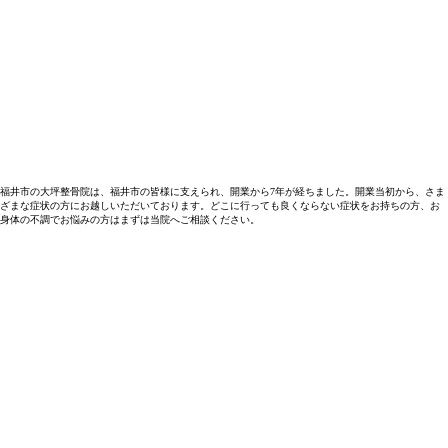
福井市の大坪整骨院は、福井市の皆様に支えられ、開業から7年が経ちました。開業当初から、さま
ざまな症状の方にお越しいただいております。どこに行っても良くならない症状をお持ちの方、お
身体の不調でお悩みの方はまずは当院へご相談ください。