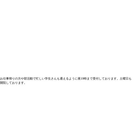
お仕事帰りの方や部活動で忙しい学生さんも通えるように夜19時まで受付しております。土曜日も
開院しております。