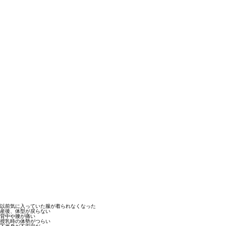
以前気に入っていた服が着られなくなった
産後、体型が戻らない
背中や腰が痛い
授乳時の体勢がつらい