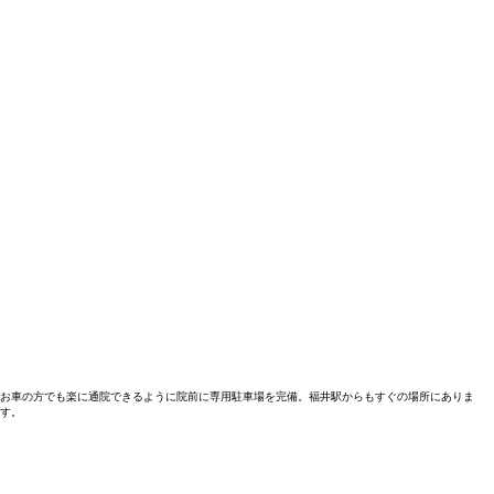
お車の方でも楽に通院できるように院前に専用駐車場を完備。福井駅からもすぐの場所にありま
す。