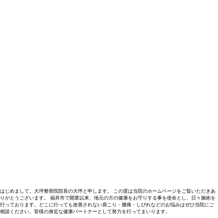
はじめまして。大坪整骨院院長の大坪と申します。 この度は当院のホームページをご覧いただきあ
りがとうございます。 福井市で開業以来、地元の方の健康をお守りする事を使命とし、日々施術を
行っております。どこに行っても改善されない肩こり・腰痛・しびれなどのお悩みはぜひ当院にご
相談ください。皆様の身近な健康パートナーとして努力を行ってまいります。