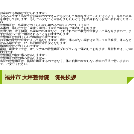
お産前でも施術は受けられますか？
もちろんです！当院ではお産前のママさんにも安心して施術を受けていただけるよう、専用の道具
を用意しております。もしご不安なことがありましたらどうぞお気兼ねなくお問い合わせください
ね。
骨盤矯正は、出産後どのくらいから始めるのがいいのでしょうか？
基本的、早い方では、産後２週間～１か月の時期をご案内しております。
普通分娩、帝王切開、出産時の出血量など、それぞれの方の状態や症状よって異なりますので、ま
ずは当院へ一度ご相談されることをおすすめします。
骨盤矯正は何回くらいの施術が必要ですか？
お身体の状態や症状によって異なりますが、通常、痛みがない場合は８回～１０回程度、痛みなど
がある場合には、12～16回程度が目安となります。
施術料金はどのくらいですか？
産前・産後ケアでは、オリジナルの骨盤矯正プログラムをご案内しております。施術料金は、5,500
円/回です。
骨盤矯正の時に痛みはありますか？
骨盤矯正の際の痛みはありません。
当院の骨盤矯正は、無理に矯正するのではなく、体に負担のかからない独自の手法で行いますの
で、ご安心ください。
福井市 大坪整骨院 院長挨拶