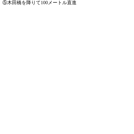
⑤木田橋を降りて100メートル直進