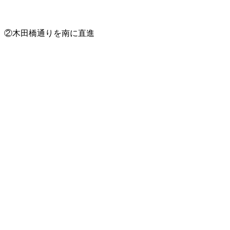
②木田橋通りを南に直進