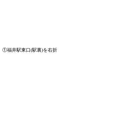
①福井駅東口(駅裏)を右折